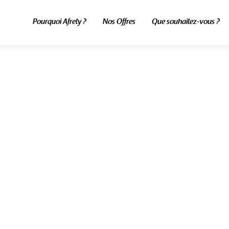
Pourquoi Afrety ?
Nos Offres
Que souhaitez-vous ?
ALL POSTS TAGGED
mmande alibaba senega
kar
Home
Blog
Commande Alibaba Senegal Dakar