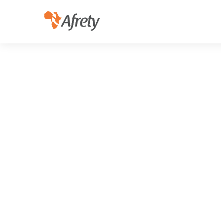
co
da