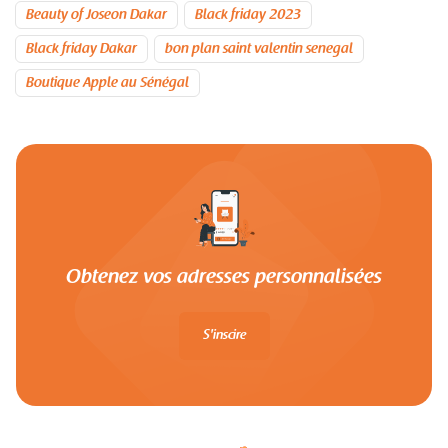
Beauty of Joseon Dakar
Black friday 2023
Black friday Dakar
bon plan saint valentin senegal
Boutique Apple au Sénégal
Obtenez vos adresses personnalisées
S'inscire