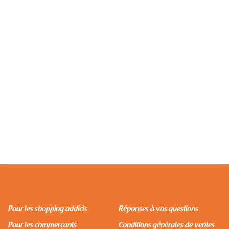
SHOPPING
Commandez Sur Pull & Bear Et Recevez À Dakar
Avec Afrety
Fonctionnalités
Support
Pour les shopping addicts
Réponses à vos questions
Pour les commerçants
Conditions générales de ventes