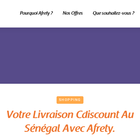
Pourquoi Afrety ?
Nos Offres
Que souhaitez-vous ?
SHOPPING
Votre Livraison Cdiscount Au
Sénégal Avec Afrety.