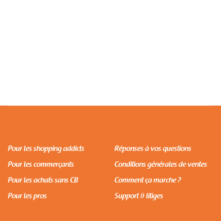
SHOPPING
Commandez Sur Pull & Bear Et Recevez À Dakar
Avec Afrety
Fonctionnalités
Support
Pour les shopping addicts
Réponses à vos questions
Pour les commerçants
Conditions générales de ventes
Pour les achats sans CB
Comment ça marche ?
Pour les pros
Support & litiges