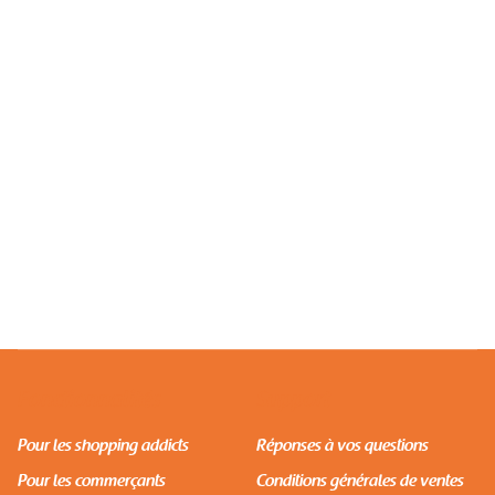
SHOPPING
Commandez Sur Pull & Bear Et Recevez À Dakar
Avec Afrety
Fonctionnalités
Support
Pour les shopping addicts
Réponses à vos questions
Pour les commerçants
Conditions générales de ventes