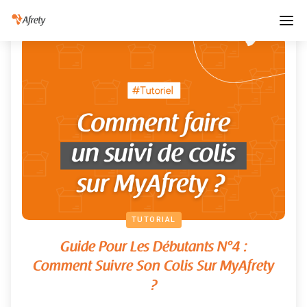
TUTORIAL
Guide Pour Les Débutants N°4 :
Comment Suivre Son Colis Sur MyAfrety
?