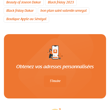
Beauty of Joseon Dakar
Black friday 2023
Black friday Dakar
bon plan saint valentin senegal
Boutique Apple au Sénégal
Obtenez vos adresses personnalisées
S'inscire