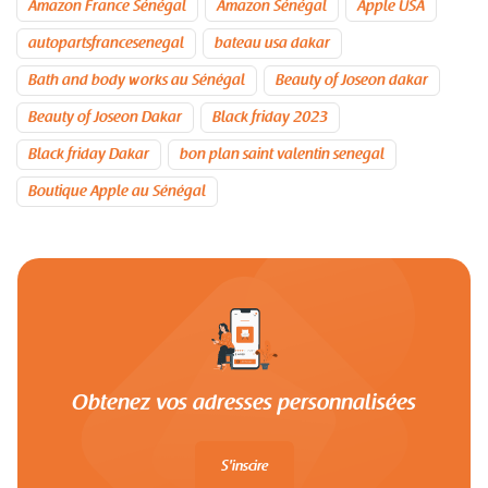
Amazon France Sénégal
Amazon Sénégal
Apple USA
autopartsfrancesenegal
bateau usa dakar
Bath and body works au Sénégal
Beauty of Joseon dakar
Beauty of Joseon Dakar
Black friday 2023
Black friday Dakar
bon plan saint valentin senegal
Boutique Apple au Sénégal
Obtenez vos adresses personnalisées
S'inscire