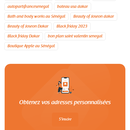
autopartsfrancesenegal
bateau usa dakar
Bath and body works au Sénégal
Beauty of Joseon dakar
Beauty of Joseon Dakar
Black friday 2023
Black friday Dakar
bon plan saint valentin senegal
Boutique Apple au Sénégal
Obtenez vos adresses personnalisées
S'inscire