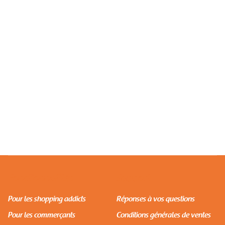
SHOPPING
Commandez Sur Pull & Bear Et Recevez À Dakar
Avec Afrety
Fonctionnalités
Support
Pour les shopping addicts
Réponses à vos questions
Pour les commerçants
Conditions générales de ventes