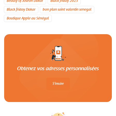
Beauty of Joseon Dakar
Black friday 2023
Black friday Dakar
bon plan saint valentin senegal
Boutique Apple au Sénégal
Obtenez vos adresses personnalisées
S'inscire