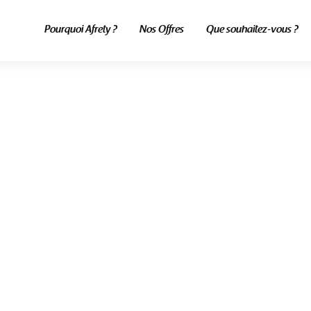
Pourquoi Afrety ?
Nos Offres
Que souhaitez-vous ?
ALL POSTS TAGGED
mande etsy sans carte
caire au senegal
Home
Blog
Commande Etsy Sans Carte Bancaire Au Senegal