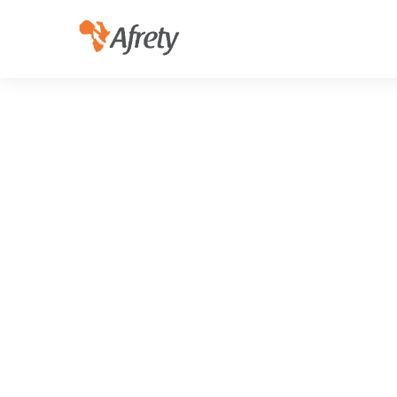
com
ban