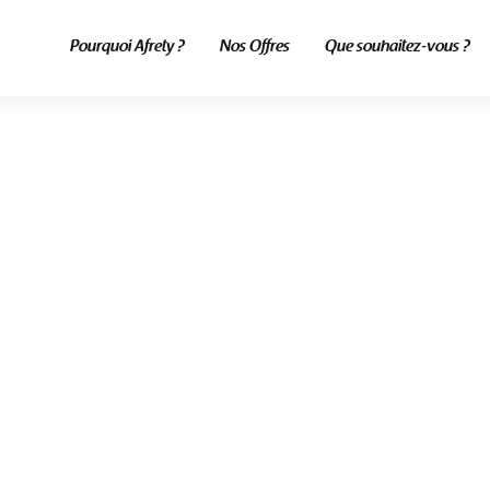
Pourquoi Afrety ?
Nos Offres
Que souhaitez-vous ?
ALL POSTS TAGGED
iPhone 15 au Sénégal
Home
Blog
IPhone 15 Au Sénégal