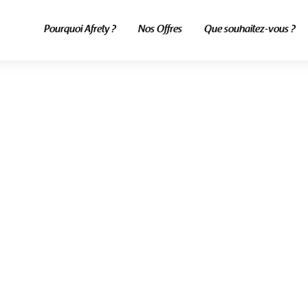
Pourquoi Afrety ?
Nos Offres
Que souhaitez-vous ?
ALL POSTS TAGGED
livraison senegal
Home
Blog
Livraison Senegal