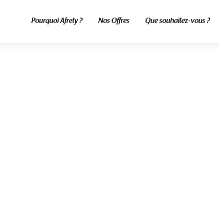
Pourquoi Afrety ?
Nos Offres
Que souhaitez-vous ?
ALL POSTS TAGGED
Walmart Sénégal
Home
Blog
Walmart Sénégal